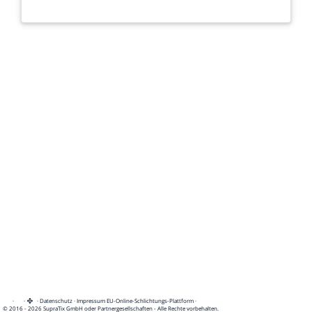
·
·
·
Datenschutz
·
Impressum
EU-Online-Schlichtungs-Plattform
·
© 2016 - 2026 SupraTix GmbH oder Partnergesellschaften - Alle Rechte vorbehalten.