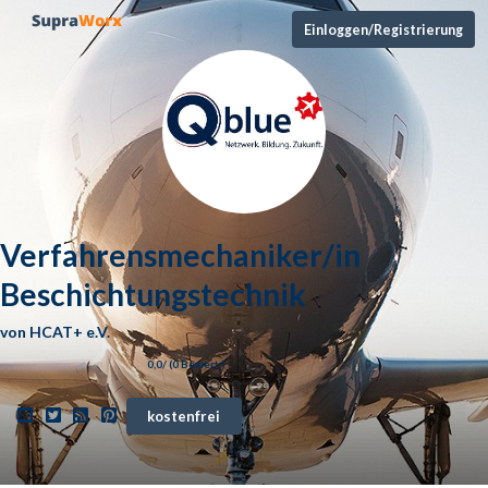
Einloggen/Registrierung
Verfahrensmechaniker/in
Beschichtungstechnik
von
HCAT+ e.V.
0,0
/ (
0
Bewert.)
kostenfrei