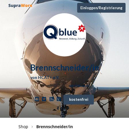
Einloggen/Registrierung
Brennschneider/in
von
HCAT+ e.V.
0,0
/ (
0
Bewert.)
kostenfrei
Shop
Brennschneider/in