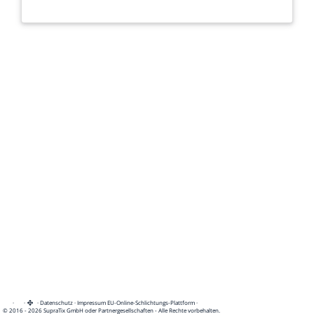
·
·
·
Datenschutz
·
Impressum
EU-Online-Schlichtungs-Plattform
·
© 2016 - 2026 SupraTix GmbH oder Partnergesellschaften - Alle Rechte vorbehalten.