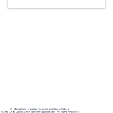
·
·
·
Datenschutz
·
Impressum
EU-Online-Schlichtungs-Plattform
·
© 2016 - 2026 SupraTix GmbH oder Partnergesellschaften - Alle Rechte vorbehalten.