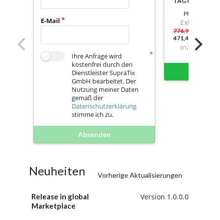
TAG NUTZBAR
PREIS
E-Mail
Exkl. Mwst.
776,98
471,459999999
Inkl. Mwst.
Ihre Anfrage wird
kostenfrei durch den
Sofort 
Dienstleister SupraTix
GmbH bearbeitet. Der
Nutzung meiner Daten
gemäß der
Datenschutzerklärung
stimme ich zu.
Absenden
Neuheiten
Vorherige Aktualisierungen
Release in global
Version 1.0.0.0
Marketplace