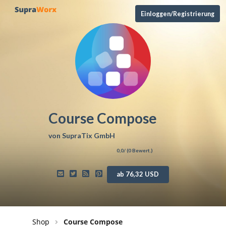
Einloggen/Registrierung
Course Compose
von
SupraTix GmbH
0,0
/ (
0
Bewert.)
ab 76,32 USD
Shop
Course Compose