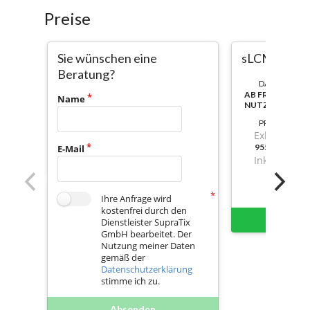
Preise
Sie wünschen eine
sLCMS jährl.
Beratung?
DAUER:
AB FREISCHAL
Name
NUTZBAR
PREIS
Exkl. Mwst.
955,7799999
E-Mail
Inkl. Mwst.
Ihre Anfrage wird
kostenfrei durch den
Sofort 
Dienstleister SupraTix
GmbH bearbeitet. Der
Nutzung meiner Daten
gemäß der
Datenschutzerklärung
stimme ich zu.
Absenden