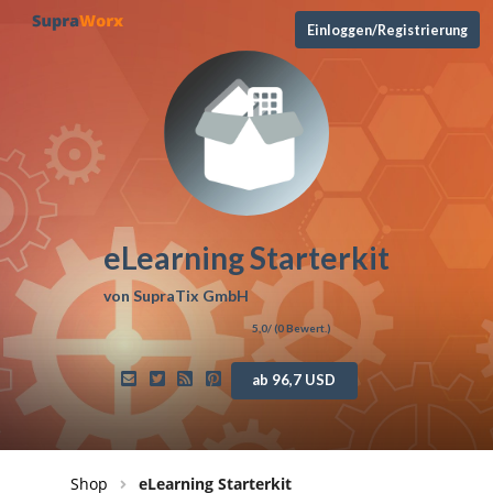
Einloggen/Registrierung
eLearning Starterkit
von
SupraTix GmbH
5,0
/ (
0
Bewert.)
ab 96,7 USD
Shop
eLearning Starterkit