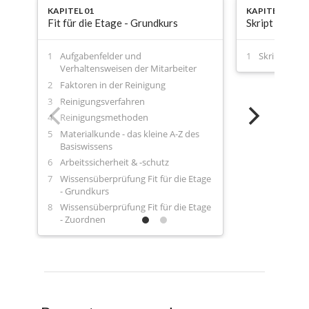
KAPITEL 01
KAPITEL 02
Fit für die Etage - Grundkurs
Skript Fit für
Aufgabenfelder und
Skript Fit fü
Verhaltensweisen der Mitarbeiter
Faktoren in der Reinigung
Reinigungsverfahren
Reinigungsmethoden
Materialkunde - das kleine A-Z des
Basiswissens
Arbeitssicherheit & -schutz
Wissensüberprüfung Fit für die Etage
- Grundkurs
Wissensüberprüfung Fit für die Etage
- Zuordnen