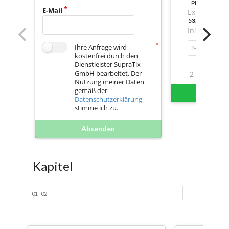
PREIS
E-Mail
Exkl. Mwst.
53,17999999
Inkl. Mwst.
Ihre Anfrage wird
Mengenrabatt
kostenfrei durch den
Dienstleister SupraTix
GmbH bearbeitet. Der
2
7
Nutzung meiner Daten
gemäß der
Sofort 
Datenschutzerklärung
stimme ich zu.
Absenden
Kapitel
01
02