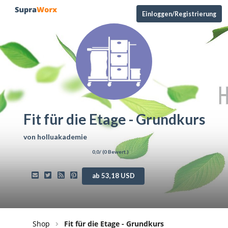
Einloggen/Registrierung
Fit für die Etage - Grundkurs
von
holluakademie
0,0
/ (
0
Bewert.)
ab 53,18 USD
Shop
Fit für die Etage - Grundkurs