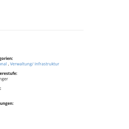
gorien:
onal
,
Verwaltung/ Infrastruktur
erestufe:
nger
:
ungen: