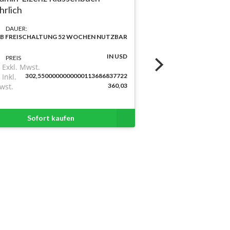
ährlich
DAUER:
B FREISCHALTUNG 52 WOCHEN NUTZBAR
IN USD
PREIS
Exkl. Mwst.
Inkl.
302,5500000000000113686837722
wst.
360,03
Sofort kaufen