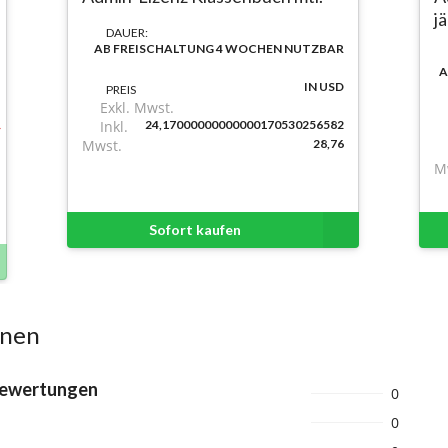
j
DAUER:
AB FREISCHALTUNG 4 WOCHEN NUTZBAR
A
IN USD
PREIS
Exkl. Mwst.
Inkl.
24,17000000000000170530256582
Mwst.
28,76
M
Sofort kaufen
onen
Bewertungen
0
0