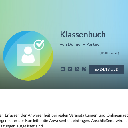
Klassenbuch
von
Donner + Partner
0,0
/ (
0
Bewert.)
ab 24,17 USD