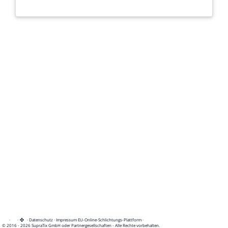
·
·
·
Datenschutz
·
Impressum
EU-Online-Schlichtungs-Plattform
·
© 2016 - 2026 SupraTix GmbH oder Partnergesellschaften - Alle Rechte vorbehalten.