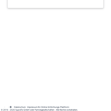
·
·
·
Datenschutz
·
Impressum
EU-Online-Schlichtungs-Plattform
·
© 2016 - 2026 SupraTix GmbH oder Partnergesellschaften - Alle Rechte vorbehalten.