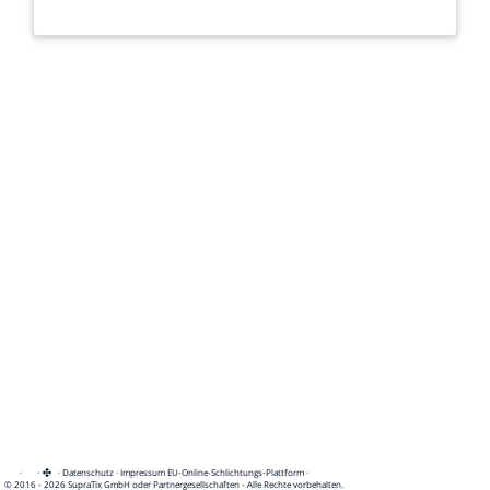
·
·
·
Datenschutz
·
Impressum
EU-Online-Schlichtungs-Plattform
·
© 2016 - 2026 SupraTix GmbH oder Partnergesellschaften - Alle Rechte vorbehalten.