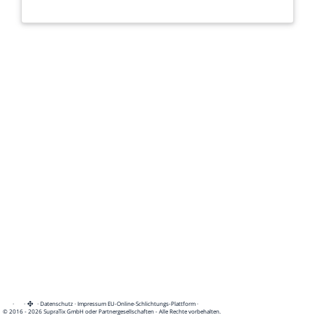
·
·
·
Datenschutz
·
Impressum
EU-Online-Schlichtungs-Plattform
·
© 2016 - 2026 SupraTix GmbH oder Partnergesellschaften - Alle Rechte vorbehalten.