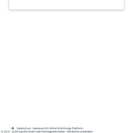
·
·
·
Datenschutz
·
Impressum
EU-Online-Schlichtungs-Plattform
·
© 2016 - 2026 SupraTix GmbH oder Partnergesellschaften - Alle Rechte vorbehalten.