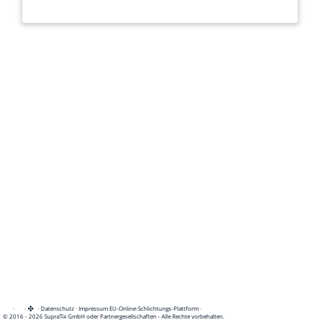
·
·
·
Datenschutz
·
Impressum
EU-Online-Schlichtungs-Plattform
·
© 2016 - 2026 SupraTix GmbH oder Partnergesellschaften - Alle Rechte vorbehalten.