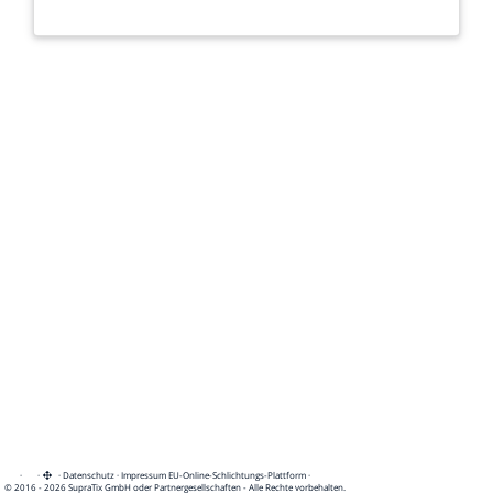
·
·
·
Datenschutz
·
Impressum
EU-Online-Schlichtungs-Plattform
·
© 2016 - 2026 SupraTix GmbH oder Partnergesellschaften - Alle Rechte vorbehalten.