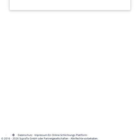
·
·
·
Datenschutz
·
Impressum
EU-Online-Schlichtungs-Plattform
·
© 2016 - 2026 SupraTix GmbH oder Partnergesellschaften - Alle Rechte vorbehalten.