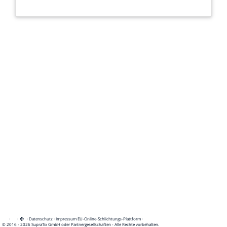
·
·
·
Datenschutz
·
Impressum
EU-Online-Schlichtungs-Plattform
·
© 2016 - 2026 SupraTix GmbH oder Partnergesellschaften - Alle Rechte vorbehalten.