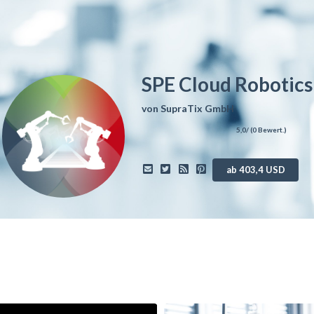
SPE Cloud Robotics
von
SupraTix GmbH
5,0
/ (
0
Bewert.)
ab 403,4 USD