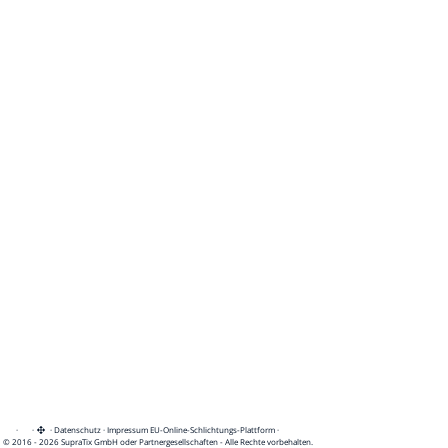
·
·
·
Datenschutz
·
Impressum
EU-Online-Schlichtungs-Plattform
·
© 2016 - 2026 SupraTix GmbH oder Partnergesellschaften - Alle Rechte vorbehalten.