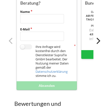
Beratung?
Bundle
Name
DAUER:
AB FREISCHALT
TAG NUTZBAR
PREIS
E-Mail
Exkl. Mwst.
633,4800000
Inkl. Mwst.
Ihre Anfrage wird
kostenfrei durch den
Sofort 
Dienstleister SupraTix
GmbH bearbeitet. Der
Nutzung meiner Daten
gemäß der
Datenschutzerklärung
stimme ich zu.
Absenden
Bewertungen und