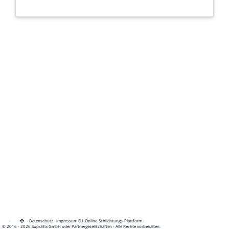
·
·
·
Datenschutz
·
Impressum
EU-Online-Schlichtungs-Plattform
·
© 2016 - 2026 SupraTix GmbH oder Partnergesellschaften - Alle Rechte vorbehalten.