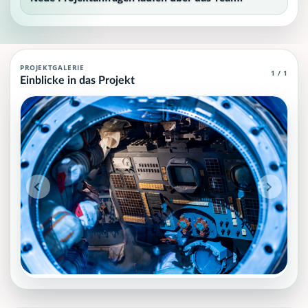
Aviation: Weltraumtechnik (Space Syste
PROJEKTGALERIE
1 / 1
Einblicke in das Projekt
Aviation Agent (MCP), die grundlegendes und spezielles Wissen ü
Projektteam: SupraTix GmbH.
Historischer Finanzierungsstand: 0 EUR von 40.000,00 EUR.
Unterstützer:innen: 0. Erreicht: 0 Prozent.
Historisch veröffentlichte Unterstützungsoptionen: 4.
Aktiver Seitenabschnitt: information.
Qualitätssicherung: Kanonische URL, Robots-Angaben, aggreg