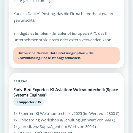
Seite („Hall of Fame“).
Kurzes „Danke“-Posting, das die Firma hervorhebt (wenn
gewünscht).
Ein digitales Emblem („Enabler of European AI“), das Ihr
Unternehmen stolz intern oder extern verwenden kann.
Historische flexible Unterstützungsoption – die
Crowdfunding-Phase ist abgeschlossen.
BEITRAG
Early-Bird Experten-KI Aviation: Weltraumtechnik (Space
Systems Engineer)
0 Supporter / 15
1x Experten-KI Weltraumtechnik v2025 (im Wert von 2800 €)
1x Onboarding Workshop & Schulung (im Wert von 999 €)
1x Jahreslizenz SupraAgent (im Wert von 300 €)