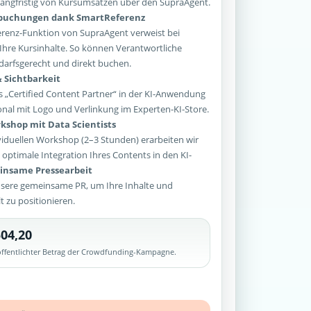
e langfristig von Kursumsätzen über den SupraAgent.
sbuchungen dank SmartReferenz
enz-Funktion von SupraAgent verweist bei
Ihre Kursinhalte. So können Verantwortliche
arfsgerecht und direkt buchen.
 Sichtbarkeit
 „Certified Content Partner“ in der KI-Anwendung
onal mit Logo und Verlinkung im Experten-KI-Store.
kshop mit Data Scientists
iduellen Workshop (2–3 Stunden) erarbeiten wir
optimale Integration Ihres Contents in den KI-
nsame Pressearbeit
sere gemeinsame PR, um Ihre Inhalte und
lt zu positionieren.
04,20
röffentlichter Betrag der Crowdfunding-Kampagne.