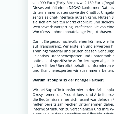
von 999 Euro (Early-Bird) bzw. 2.189 Euro (Reg
Dieses enthält einen DSGVO-konformen Datenr
Unternehmensdaten sowie die ChatBot-Umgebun
zentrales Chat-Interface nutzen kann. Nutzen 
sie sich am breiten Markt etabliert, und sicher
Wettbewerbsvorsprung. Profitieren Sie von einer
Workflows – ohne monatelange Projektphasen.
Damit Sie genau nachvollziehen können, wie Ihr
auf Transparenz. Wir erstellen und erwerben h
Trainingsmaterial und prüfen dessen Genauigke
Scientists, Branchenexperten und Contentanbiet
optimal auf spezifische Anforderungen abgestim
jederzeit den Überblick behalten, informieren 
und Branchenexperten wir zusammenarbeiten
Warum ist SupraTix der richtige Partner?
Wir bei SupraTix transformieren den Arbeitspla
Ökosystemen, die Produktions- und Arbeitsproze
die Bedürfnisse einer sich rasant wandelnden
helfen bereits zahlreichen Unternehmen dabei,
interne Strukturen zu verschlanken und ihre We
einer Zeit, in der Homeoffice und flexible Arbe