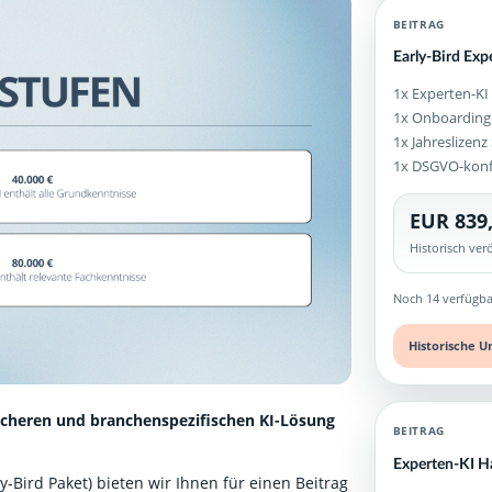
BEITRAG
Early-Bird Exp
1x Experten-KI 
1x Onboarding
1x Jahreslizen
1x DSGVO-kon
EUR 839
Historisch ve
Noch 14 verfügba
Historische U
icheren und branchenspezifischen KI-Lösung
BEITRAG
Experten-KI Ha
-Bird Paket) bieten wir Ihnen für einen Beitrag