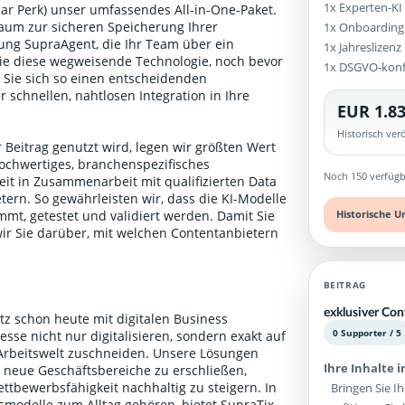
1x Experten-KI 
ular Perk) unser umfassendes All-in-One-Paket.
aum zur sicheren Speicherung Ihrer
1x Onboarding
g SupraAgent, die Ihr Team über ein
1x Jahreslizen
Sie diese wegweisende Technologie, noch bevor
1x DSGVO-kon
n Sie sich so einen entscheidenden
 schnellen, nahtlosen Integration in Ihre
EUR 1.83
Historisch ve
 Beitrag genutzt wird, legen wir größten Wert
ochwertiges, branchenspezifisches
Noch 150 verfügb
it in Zusammenarbeit mit qualifizierten Data
ern. So gewährleisten wir, dass die KI-Modelle
mt, getestet und validiert werden. Damit Sie
Historische U
wir Sie darüber, mit welchen Contentanbietern
.
BEITRAG
exklusiver Con
tz schon heute mit digitalen Business
0 Supporter / 5
sse nicht nur digitalisieren, sondern exakt auf
 Arbeitswelt zuschneiden. Unsere Lösungen
Ihre Inhalte 
 neue Geschäftsbereiche zu erschließen,
ttbewerbsfähigkeit nachhaltig zu steigern. In
Bringen Sie Ih
itsmodelle zum Alltag gehören, bietet SupraTix