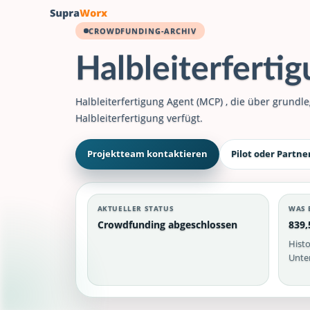
CROWDFUNDING-ARCHIV
Halbleiterferti
Halbleiterfertigung Agent (MCP) , die über grun
Halbleiterfertigung verfügt.
Projektteam kontaktieren
Pilot oder Partne
AKTUELLER STATUS
WAS 
Crowdfunding abgeschlossen
839,
Histo
Unter