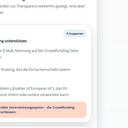
rden zur Transparenz weiterhin gezeigt, sind aber
ar.
0 Supporter
g unterstützen
 E-Mail, Nennung auf der Crowdfunding-Seite
.
-Posting, das die Firma hervorhebt (wenn
mblem („Enabler of European AI“), das Ihr
olz intern oder extern verwenden kann.
lexible Unterstützungsoption – die Crowdfunding-
eschlossen.