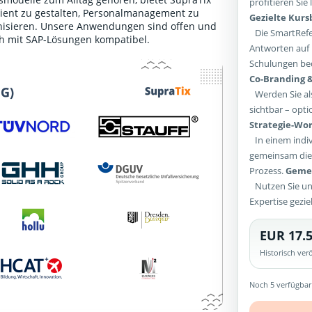
profitieren Si
ient zu gestalten, Personalmanagement zu
Gezielte Kur
ganisieren. Unsere Anwendungen sind offen und
Die SmartRefer
ch mit SAP-Lösungen kompatibel.
Antworten auf 
Schulungen bed
Co-Branding &
Werden Sie als
sichtbar – opti
Strategie-Wor
In einem indiv
gemeinsam die 
Prozess.
Gemei
Nutzen Sie un
Expertise gezie
EUR 17.5
Historisch ve
Noch 5 verfügbar