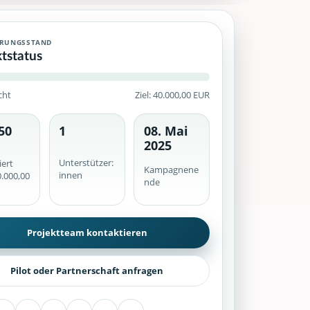
te Crowdfunding-Kampagne mit historischem Finanzierungsstand, v
ERUNGSSTAND
ktstatus
cht
Ziel: 40.000,00 EUR
50
1
08. Mai
he werden serverseitig geprüft.
2025
Unterstützer:
iert
Kampagnene
innen
.000,00
nde
Projektteam kontaktieren
Pilot oder Partnerschaft anfragen