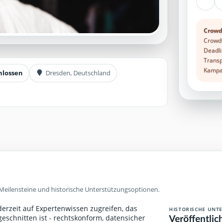
Crowd
Crowdf
Deadli
Transp
Kampag
hlossen
Dresden, Deutschland
Meilensteine und historische Unterstützungsoptionen.
ederzeit auf Expertenwissen zugreifen, das
HISTORISCHE UNT
Veröffentlic
geschnitten ist - rechtskonform, datensicher