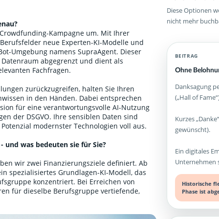
Diese Optionen we
nicht mehr buchb
enau?
B-Crowdfunding-Kampagne um. Mit Ihrer
 Berufsfelder neue Experten-KI-Modelle und
atBot-Umgebung namens SupraAgent. Dieser
BEITRAG
a Datenraum abgegrenzt und dient als
relevanten Fachfragen.
Ohne Belohnun
Danksagung per
lungen zurückzugreifen, halten Sie Ihren
(„Hall of Fame“)
enwissen in den Händen. Dabei entsprechen
sion für eine verantwortungsvolle AI-Nutzung
ngen der DSGVO. Ihre sensiblen Daten sind
Kurzes „Danke“
 Potenzial modernster Technologien voll aus.
gewünscht).
 - und was bedeuten sie für Sie?
Ein digitales E
Unternehmen st
en wir zwei Finanzierungsziele definiert. Ab
ein spezialisiertes Grundlagen-KI-Modell, das
fsgruppe konzentriert. Bei Erreichen von
Historische f
ren für dieselbe Berufsgruppe vertiefende,
Phase ist abg