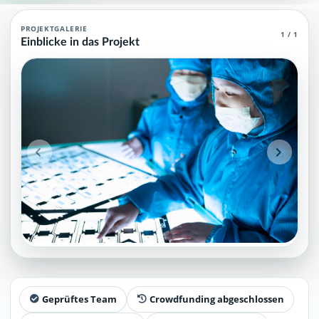
Reinraum-Techniker Agent (MCP)
PROJEKTGALERIE
1 / 1
Einblicke in das Projekt
Reinraum-Techniker Agent (MCP): häufige Fragen, Projektstatus 
Projektteam: SupraTix GmbH.
Historischer Finanzierungsstand: 0 EUR von 40.000,00 EUR.
Unterstützer:innen: 0. Erreicht: 0 Prozent.
Historisch veröffentlichte Unterstützungsoptionen: 4.
Öffentliche FAQ-Einträge: 9.
Aktiver Seitenabschnitt: faq.
Qualitätssicherung: Kanonische URL, Robots-Angaben, aggreg
Geprüftes Team
Crowdfunding abgeschlossen