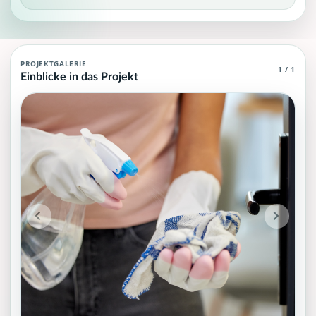
Agent (MCP) für Systemhygiene: Gebäud
PROJEKTGALERIE
1 / 1
Einblicke in das Projekt
Agent (MCP) für Systemhygiene , die über grundlegendes und sp
Projektteam: SupraTix GmbH.
Historischer Finanzierungsstand: 0 EUR von 40.000,00 EUR.
Unterstützer:innen: 0. Erreicht: 0 Prozent.
Historisch veröffentlichte Unterstützungsoptionen: 4.
Aktiver Seitenabschnitt: information.
Qualitätssicherung: Kanonische URL, Robots-Angaben, aggreg