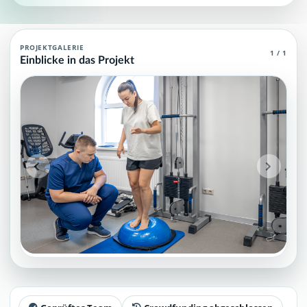
Therapie- und Rehabilitation Agent
PROJEKTGALERIE
1 / 1
Einblicke in das Projekt
Therapie- und Rehabilitation Agent: öffentliche Projektupdates, Me
Projektteam: SupraTix GmbH.
Historischer Finanzierungsstand: 0 EUR von 40.000,00 EUR.
Unterstützer:innen: 0. Erreicht: 0 Prozent.
Historisch veröffentlichte Unterstützungsoptionen: 4.
Öffentliche Updates auf dieser Seite: 1.
Aktiver Seitenabschnitt: updates.
Qualitätssicherung: Kanonische URL, Robots-Angaben, aggreg