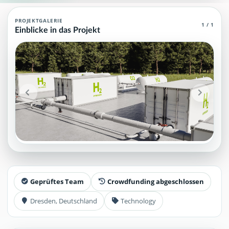
Wasserstoff Agent (MCP)
PROJEKTGALERIE
1 / 1
Einblicke in das Projekt
Wasserstoff Agent (MCP): häufige Fragen, Projektstatus und Antw
Projektteam: SupraTix GmbH.
Historischer Finanzierungsstand: 839,50 EUR von 40.000,00 
Unterstützer:innen: 1. Erreicht: 2 Prozent.
Historisch veröffentlichte Unterstützungsoptionen: 4.
Öffentliche FAQ-Einträge: 9.
Aktiver Seitenabschnitt: faq.
Qualitätssicherung: Kanonische URL, Robots-Angaben, aggreg
Geprüftes Team
Crowdfunding abgeschlossen
Dresden, Deutschland
Technology