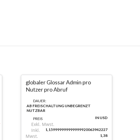
globaler Glossar Admin pro
Nutzer pro Abruf
DAUER:
AB FREISCHALTUNG UNBEGRENZT
NUTZBAR
IN USD
PREIS
Exkl. Mwst.
Inkl.
1,159999999999999920063942227
Mwst.
1,38