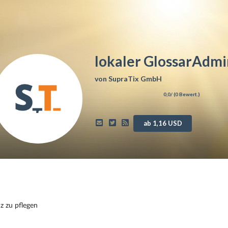
lokaler GlossarAdmi
von
SupraTix GmbH
0,0
/ (
0
Bewert.)
ab 1,16 USD