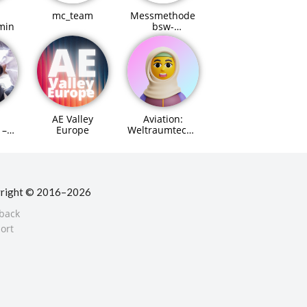
mc_team
Messmethode
min
bsw-
Referenzmodell
AE Valley
Aviation:
Europe
Weltraumtechnik
 –
(Space Systems
Engineer)
für
Agent (MCP)
right © 2016–2026
back
ort