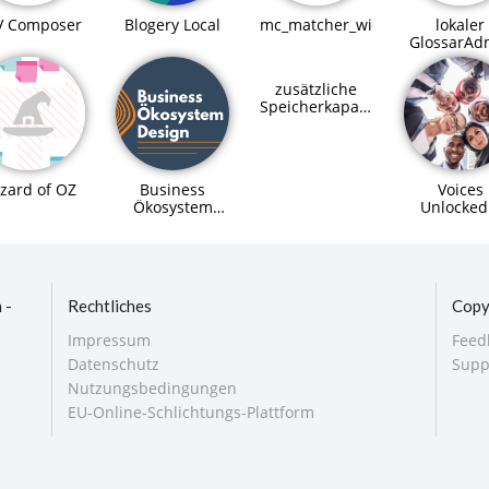
Blogery Local
V Composer
mc_matcher_widget
lokaler
GlossarAd
zusätzliche
Speicherkapazitäten
für SupraHive
Business
Voices
zard of OZ
Ökosystem
Unlocked
Design
Digitale
Workshop
Teilhabe 
alle
 -
Rechtliches
Copy
Impressum
Feed
Datenschutz
Supp
Nutzungsbedingungen
EU-Online-Schlichtungs-Plattform