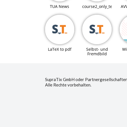
TUA News
course2_only_teaching
AV
LaTeX to pdf
Selbst- und
Wi
Fremdbild
SupraTix GmbH oder Partnergesellschaften
Alle Rechte vorbehalten.