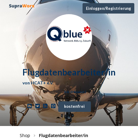
Einloggen/Registrierung
Flugdatenbearbeiter/in
von
HCAT+ e.V.
0,0
/ (
0
Bewert.)
kostenfrei
Shop
Flugdatenbearbeiter/in