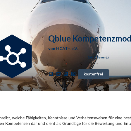
Qblue Kompetenzmod
von
HCAT+ e.V.
0,0
/ (
0
Bewert.)
kostenfrei