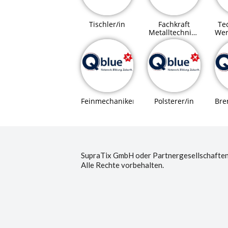
Tischler/in
Fachkraft
Tec
Metalltechnik /
Wer
Montagetechnik
Bre
Feinmechaniker/in
Polsterer/in
SupraTix GmbH oder Partnergesellschaften
Alle Rechte vorbehalten.