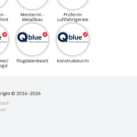
in -
Meister/in -
Prüfer/in
chnik
Metallbau
Luftfahrtgeräte
mechaniker/in
Flugdatenbearbeiter/in
Konstrukteur/in
ngstechnik
right © 2016–2026
back
ort