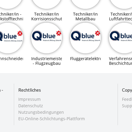
hniker/in -
Techniker/in
Techniker/in
Techniker/
kstofftechnik
Korrisionsschutz
Metallbau
Luftfahrtte
nnschneider/in
Industriemeister/In
Fluggerätelektroniker/in
Verfahrens
- Flugzeugbau
Beschichtu
 -
Rechtliches
Copy
Impressum
Feed
Datenschutz
Supp
Nutzungsbedingungen
EU-Online-Schlichtungs-Plattform