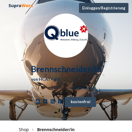
Einloggen/Registrierung
Brennschneider/in
von
HCAT+ e.V.
0,0
/ (
0
Bewert.)
kostenfrei
Shop
Brennschneider/in