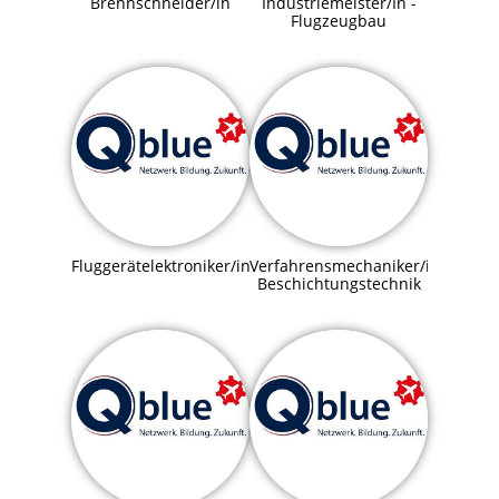
Brennschneider/in
Industriemeister/In -
Flugzeugbau
Fluggerätelektroniker/in
Verfahrensmechaniker/in
Beschichtungstechnik