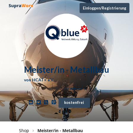
Einloggen/Registrierung
Meister/in - Metallbau
von
HCAT+ e.V.
0,0
/ (
0
Bewert.)
kostenfrei
Shop
Meister/in - Metallbau