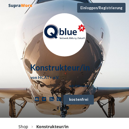
Einloggen/Registrierung
Konstrukteur/in
von
HCAT+ e.V.
0,0
/ (
0
Bewert.)
kostenfrei
Shop
Konstrukteur/in