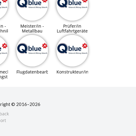
in -
Meister/in -
Prüfer/in
chnik
Metallbau
Luftfahrtgeräte
mechaniker/in
Flugdatenbearbeiter/in
Konstrukteur/in
ngstechnik
right © 2016–2026
back
ort