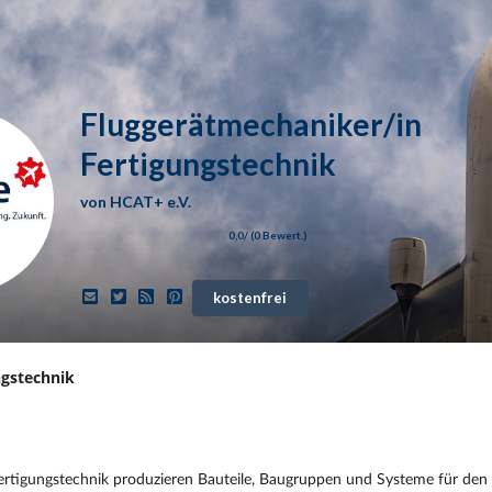
Fluggerätmechaniker/in
Fertigungstechnik
von
HCAT+ e.V.
0,0
/ (
0
Bewert.)
kostenfrei
ngstechnik