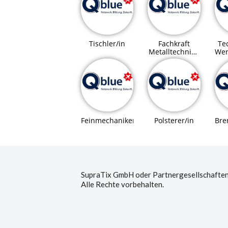
Tischler/in
Fachkraft
Tec
Metalltechnik /
Wer
Montagetechnik
Bre
Feinmechaniker/in
Polsterer/in
SupraTix GmbH oder Partnergesellschaften
Alle Rechte vorbehalten.