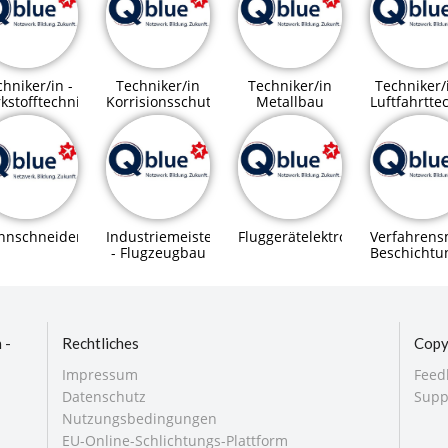
hniker/in -
Techniker/in
Techniker/in
Techniker/
kstofftechnik
Korrisionsschutz
Metallbau
Luftfahrtte
nnschneider/in
Industriemeister/In
Fluggerätelektroniker/in
Verfahrens
- Flugzeugbau
Beschichtu
 -
Rechtliches
Copy
Impressum
Feed
Datenschutz
Supp
Nutzungsbedingungen
EU-Online-Schlichtungs-Plattform