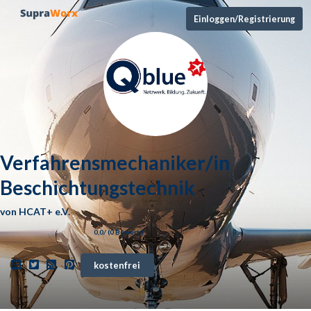
Einloggen/Registrierung
Verfahrensmechaniker/in
Beschichtungstechnik
von
HCAT+ e.V.
0,0
/ (
0
Bewert.)
kostenfrei