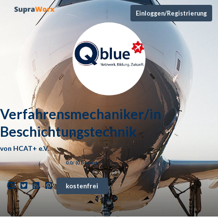
Einloggen/Registrierung
Verfahrensmechaniker/in
Beschichtungstechnik
von
HCAT+ e.V.
0,0
/ (
0
Bewert.)
kostenfrei