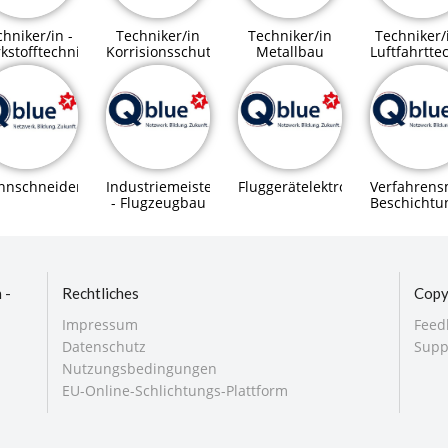
hniker/in -
Techniker/in
Techniker/in
Techniker/
kstofftechnik
Korrisionsschutz
Metallbau
Luftfahrtte
nnschneider/in
Industriemeister/In
Fluggerätelektroniker/in
Verfahrens
- Flugzeugbau
Beschichtu
 -
Rechtliches
Copy
Impressum
Feed
Datenschutz
Supp
Nutzungsbedingungen
EU-Online-Schlichtungs-Plattform