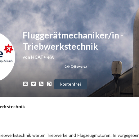
Fluggerätmechaniker/in -
Triebwerkstechnik
von
HCAT+ e.V.
0,0
/ (
0
Bewert.)
kostenfrei
erkstechnik