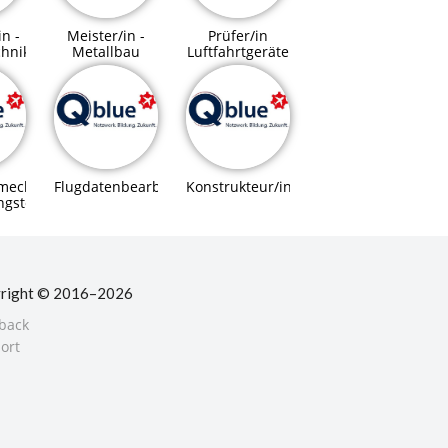
in -
Meister/in -
Prüfer/in
chnik
Metallbau
Luftfahrtgeräte
mechaniker/in
Flugdatenbearbeiter/in
Konstrukteur/in
ngstechnik
right © 2016–2026
back
ort