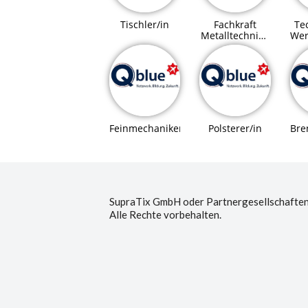
Tischler/in
Fachkraft
Tec
Metalltechnik /
Wer
Montagetechnik
Bre
Feinmechaniker/in
Polsterer/in
SupraTix GmbH oder Partnergesellschaften
Alle Rechte vorbehalten.