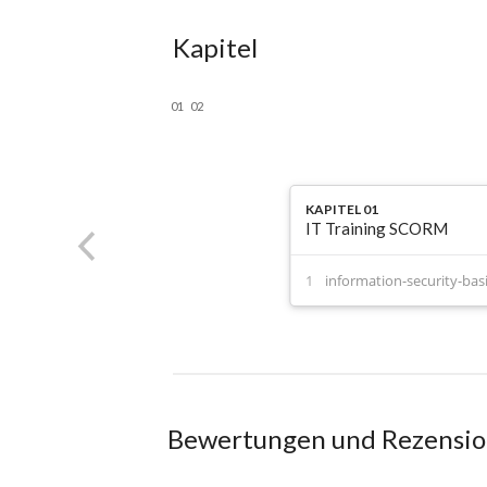
Kapitel
01
02
KAPITEL 01
IT Training SCORM
information-security-bas
Bewertungen und Rezensi