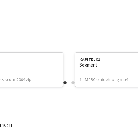
KAPITEL 02
Segment
ics-scorm2004 zip
M2BC einfuehrung mp4
onen