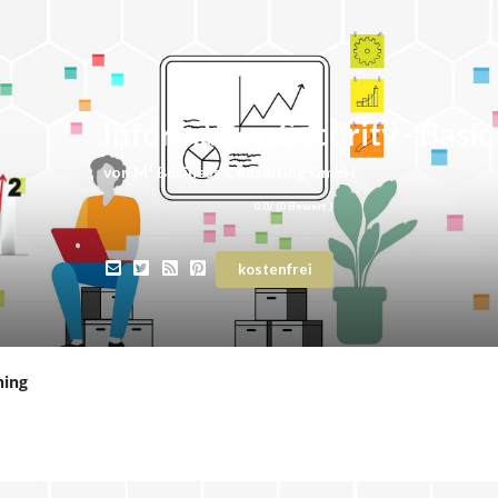
Information Security - Basic
von
M² Business Consulting GmbH
0,0
/ (
0
Bewert.)
kostenfrei
ning