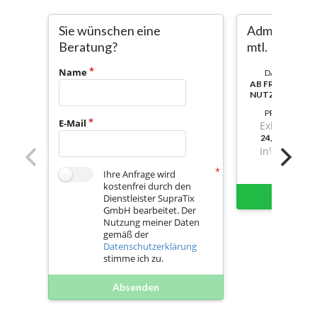
Sie wünschen eine
Admin-Lizen
Beratung?
mtl.
Name
DAUER:
AB FREISCHAL
NUTZBAR
PREIS
E-Mail
Exkl. Mwst.
24,10999999
Inkl. Mwst.
Ihre Anfrage wird
kostenfrei durch den
Sofort 
Dienstleister SupraTix
GmbH bearbeitet. Der
Nutzung meiner Daten
gemäß der
Datenschutzerklärung
stimme ich zu.
Absenden