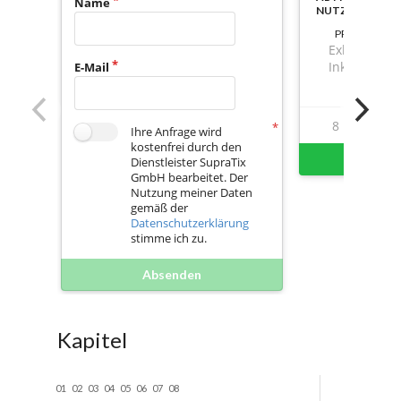
Name
NUTZBAR
PREIS
Exkl. Mwst.
Inkl. Mwst.
E-Mail
8
159
Ihre Anfrage wird
kostenfrei durch den
Sofort 
Dienstleister SupraTix
GmbH bearbeitet. Der
Nutzung meiner Daten
gemäß der
Datenschutzerklärung
stimme ich zu.
Absenden
Kapitel
01
02
03
04
05
06
07
08