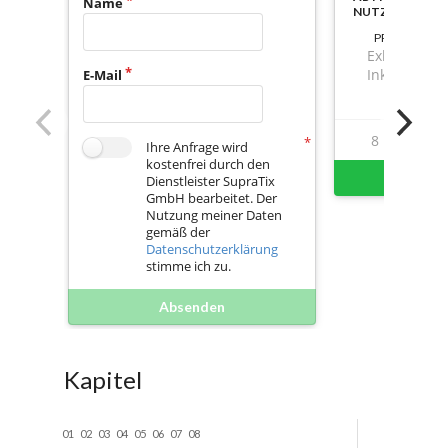
Name
NUTZBAR
PREIS
Exkl. Mwst.
Inkl. Mwst.
E-Mail
8
159
Ihre Anfrage wird
kostenfrei durch den
Sofort 
Dienstleister SupraTix
GmbH bearbeitet. Der
Nutzung meiner Daten
gemäß der
Datenschutzerklärung
stimme ich zu.
Absenden
Kapitel
01
02
03
04
05
06
07
08