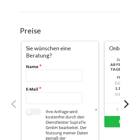
Preise
Sie wünschen eine
Onboarding
Beratung?
DAUER:
AB FREISCHALT
Name
TAGE NUTZBAR
PREIS
Exkl. Mwst.
1,149999999
E-Mail
Inkl. Mwst.
1
1
Ihre Anfrage wird
kostenfrei durch den
Buchungsf
Dienstleister SupraTix
GmbH bearbeitet. Der
Nutzung meiner Daten
gemäß der