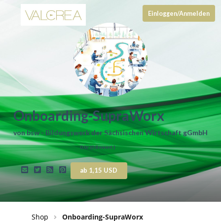
Einloggen/Anmelden
Onboarding-SupraWorx
von
bsw - Bildungswerk der Sächsischen Wirtschaft gGmbH
0,0
/ (
0
Bewert.)
ab 1,15 USD
Shop
Onboarding-SupraWorx