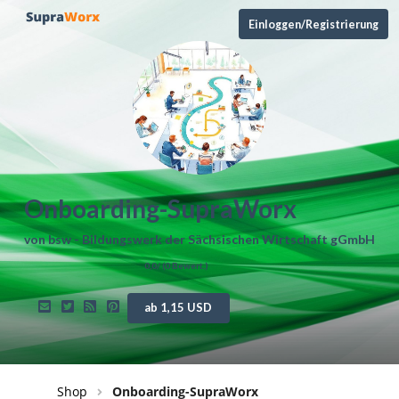
Einloggen/Registrierung
Onboarding-SupraWorx
von
bsw - Bildungswerk der Sächsischen Wirtschaft gGmbH
0,0
/ (
0
Bewert.)
ab 1,15 USD
Shop
Onboarding-SupraWorx