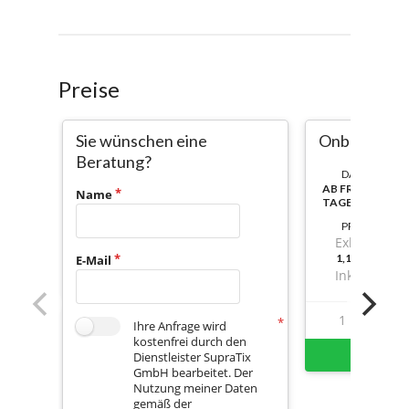
Preise
Sie wünschen eine
Onboarding
Beratung?
DAUER:
AB FREISCHALT
Name
TAGE NUTZBAR
PREIS
Exkl. Mwst.
1,149999999
E-Mail
Inkl. Mwst.
1
1
Ihre Anfrage wird
kostenfrei durch den
Sofort 
Dienstleister SupraTix
GmbH bearbeitet. Der
Nutzung meiner Daten
gemäß der