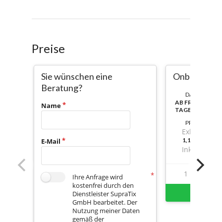
Preise
Sie wünschen eine
Onboarding
Beratung?
DAUER:
AB FREISCHALT
Name
TAGE NUTZBAR
PREIS
Exkl. Mwst.
1,149999999
E-Mail
Inkl. Mwst.
1
1
Ihre Anfrage wird
kostenfrei durch den
Sofort 
Dienstleister SupraTix
GmbH bearbeitet. Der
Nutzung meiner Daten
gemäß der