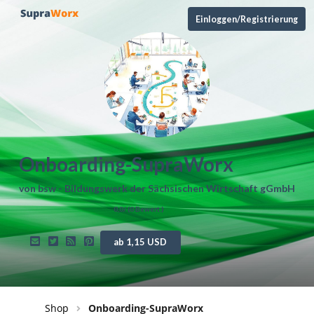
Einloggen/Registrierung
Onboarding-SupraWorx
von
bsw - Bildungswerk der Sächsischen Wirtschaft gGmbH
0,0
/ (
0
Bewert.)
ab 1,15 USD
Shop
Onboarding-SupraWorx