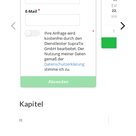
Exkl. Mwst.
22,98000000
E-Mail
Inkl. Mwst.
1
12
Ihre Anfrage wird
kostenfrei durch den
Sofort 
Dienstleister SupraTix
GmbH bearbeitet. Der
Nutzung meiner Daten
gemäß der
Datenschutzerklärung
stimme ich zu.
Absenden
Kapitel
01