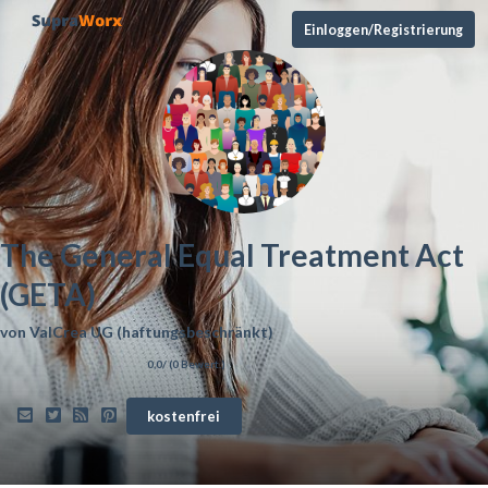
Einloggen/Registrierung
The General Equal Treatment Act
(GETA)
von
ValCrea UG (haftungsbeschränkt)
0,0
/ (
0
Bewert.)
kostenfrei