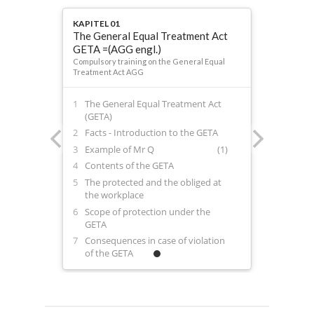
KAPITEL 01
The General Equal Treatment Act
GETA =(AGG engl.)
Compulsory training on the General Equal
Treatment Act AGG
The General Equal Treatment Act
(GETA)
Facts - Introduction to the GETA
Example of Mr Q
(1)
Contents of the GETA
The protected and the obliged at
the workplace
Scope of protection under the
GETA
Consequences in case of violation
of the GETA