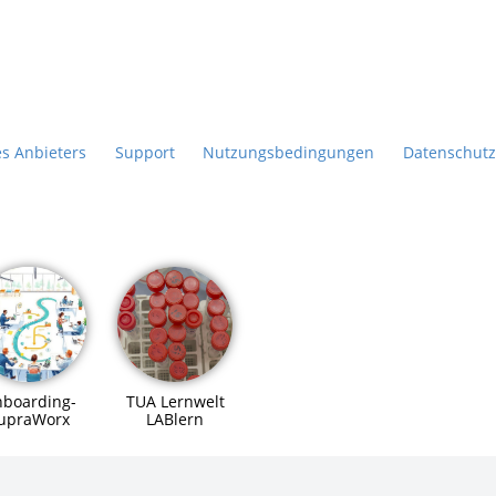
es Anbieters
Support
Nutzungsbedingungen
Datenschutz
boarding-
TUA Lernwelt
upraWorx
LABlern