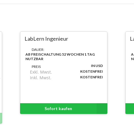
LabLern Ingenieur
L
DAUER:
AB FREISCHALTUNG 52 WOCHEN 1 TAG
A
NUTZBAR
N
IN USD
PREIS
Exkl. Mwst.
KOSTENFREI
Inkl. Mwst.
KOSTENFREI
Sofort kaufen