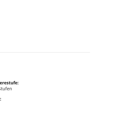
erestufe:
Stufen
: