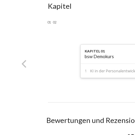
Kapitel
01
02
KAPITEL 01
bsw Demokurs
KI in der Personalentwic
Bewertungen und Rezensi