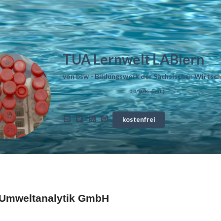
TUA Lernwelt LABlern
von
bsw - Bildungswerk der Sächsischen Wirts
0,0
/ (
0
Bewert.)
kostenfrei