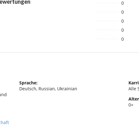
Bewertungen
0
0
0
0
0
Sprache:
Karri
Deutsch, Russian, Ukrainian
Alle 
 und
Alter
0+
chaft