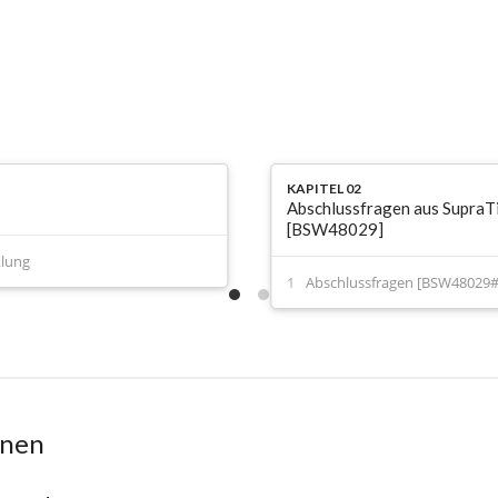
KAPITEL 02
Abschlussfragen aus SupraT
[BSW48029]
klung
Abschlussfragen [BSW48029#
onen