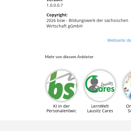
1.0.0.0.7
Copyright:
2026 bsw - Bildungswerk der sächsischen
Wirtschaft gGmbH
Webseite d
Mehr von diesem Anbieter
On
KI in der
LernWelt
S
Personalentwicklung
Lausitz Cares