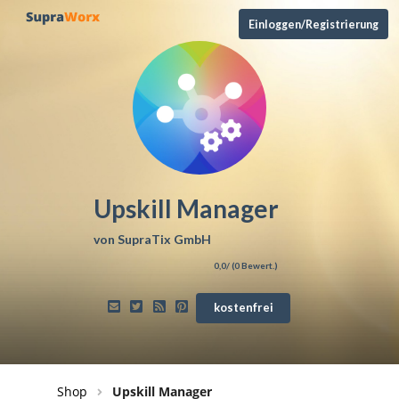
Einloggen/Registrierung
Upskill Manager
von
SupraTix GmbH
0,0
/ (
0
Bewert.)
kostenfrei
Shop
Upskill Manager