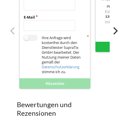
PREIS
Exkl. Mwst.
138,4699999
E-Mail
Inkl. Mwst.
Ihre Anfrage wird
kostenfrei durch den
Sofort 
Dienstleister SupraTix
GmbH bearbeitet. Der
Nutzung meiner Daten
gemäß der
Datenschutzerklärung
stimme ich zu.
Absenden
Bewertungen und
Rezensionen