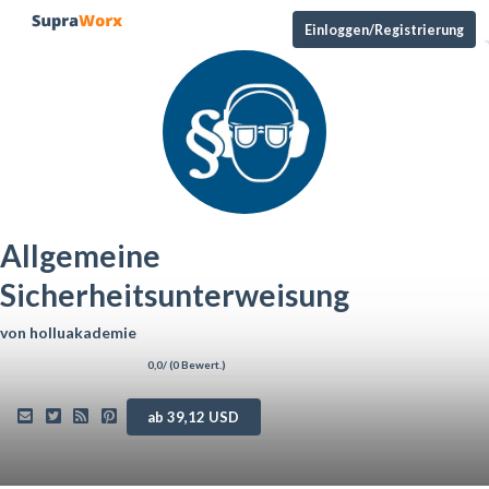
Einloggen/Registrierung
Allgemeine
Sicherheitsunterweisung
von
holluakademie
0,0
/ (
0
Bewert.)
ab 39,12 USD