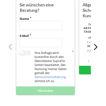
Sie wünschen eine
Allgemeine
Beratung?
Sicherheits
Kunden
Name
DAUER:
AB FREISCHALT
TAGE NUTZBAR
E-Mail
PREIS
Exkl. Mwst.
39,11999999
Inkl. Mwst.
Ihre Anfrage wird
kostenfrei durch den
Dienstleister SupraTix
1
1
GmbH bearbeitet. Der
Nutzung meiner Daten
Sofort 
gemäß der
Datenschutzerklärung
stimme ich zu.
Absenden