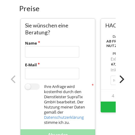
Preise
Sie wünschen eine
HACCP & G
Beratung?
DAUER:
AB FREISCHAL
Name
NUTZBAR
PREIS
Exkl. Mwst.
67,04999999
E-Mail
Inkl. Mwst.
Mengenrabatt
Ihre Anfrage wird
kostenfrei durch den
4
24
Dienstleister SupraTix
GmbH bearbeitet. Der
Sofort 
Nutzung meiner Daten
gemäß der
Datenschutzerklärung
stimme ich zu.
Absenden