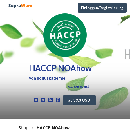
Einloggen/Registrierung
HACCP NOAhow
von
holluakademie
0,0
/ (
0
Bewert.)
ab 39,3 USD
Shop
HACCP NOAhow