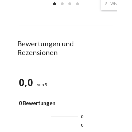
Wissensübe
Bewertungen und
Rezensionen
0,0
von 5
0 Bewertungen
0
0